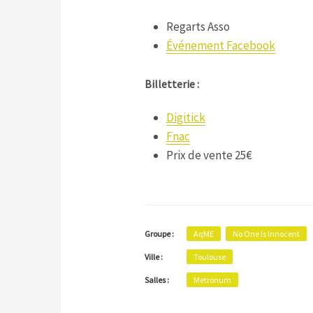
Regarts Asso
Événement Facebook
Billetterie :
Digitick
Fnac
Prix de vente 25€
Groupe :
AqME
No One Is Innocent
Ville :
Toulouse
Salles :
Metronum