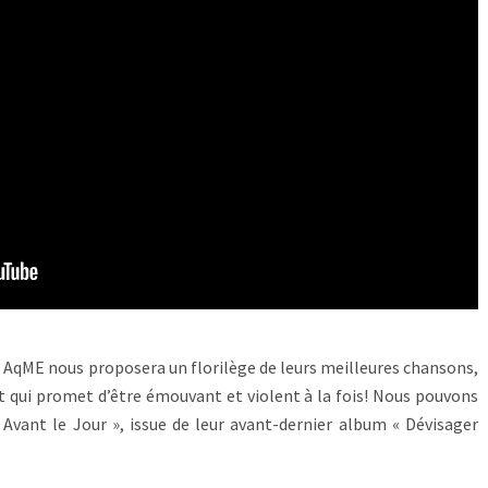
, AqME nous proposera un florilège de leurs meilleures chansons,
rt qui promet d’être émouvant et violent à la fois! Nous pouvons
Avant le Jour », issue de leur avant-dernier album « Dévisager