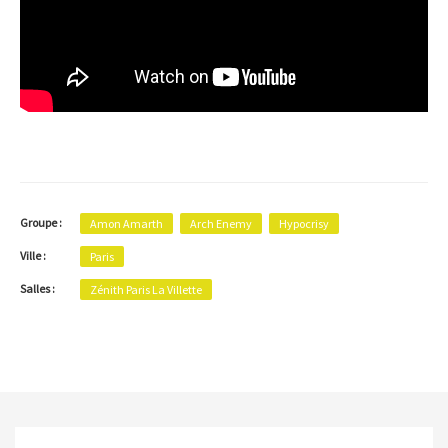
Groupe :
Amon Amarth
Arch Enemy
Hypocrisy
Ville :
Paris
Salles :
Zénith Paris La Villette