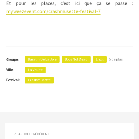
Et pour les places, c’est ici que ça se passe :
my.weezevent.com/crashmusette-festival-7
Baratin De La Joie
Bobs Not Dead
Enzil
5 de plus..
Groupe :
Ville :
La Voulte
Festival :
Crashmusette
ARTICLE PRÉCÉDENT