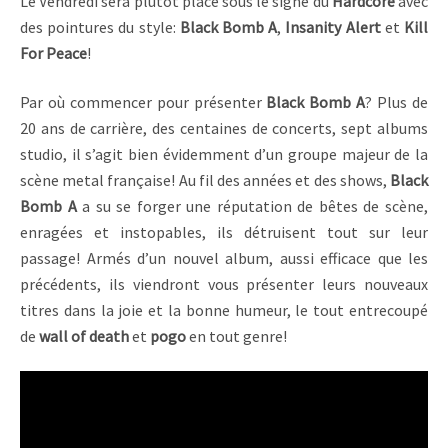
Le Vendredi sera plutôt placé sous le signe du
Hardcore
avec
des pointures du style:
Black Bomb A
,
Insanity Alert
et
Kill
For Peace
!
Par où commencer pour présenter
Black Bomb A
? Plus de
20 ans de carrière, des centaines de concerts, sept albums
studio, il s’agit bien évidemment d’un groupe majeur de la
scène metal française! Au fil des années et des shows,
Black
Bomb A
a su se forger une réputation de bêtes de scène,
enragées et instopables, ils détruisent tout sur leur
passage! Armés d’un nouvel album, aussi efficace que les
précédents, ils viendront vous présenter leurs nouveaux
titres dans la joie et la bonne humeur, le tout entrecoupé
de
wall of death
et
pogo
en tout genre!