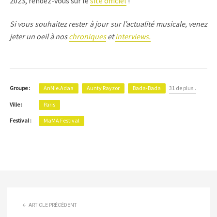
2023, rendez-vous sur le
site officiel
!
Si vous souhaitez rester à jour sur l’actualité musicale, venez
jeter un oeil à nos
chroniques
et
interviews.
AnNie.Adaa
Aunty Rayzor
Bada-Bada
31 de plus..
Groupe :
Ville :
Paris
Festival :
MaMA Festival
ARTICLE PRÉCÉDENT