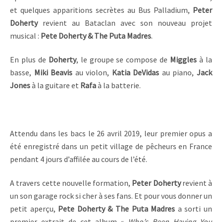
et quelques apparitions secrètes au Bus Palladium,
Peter
Doherty
revient au Bataclan avec son nouveau projet
musical :
Pete Doherty & The Puta Madres
.
En plus de
Doherty
, le groupe se compose de
Miggles
à la
basse,
Miki Beavis
au violon,
Katia DeVidas
au piano,
Jack
Jones
à la guitare et
Rafa
à la batterie.
Attendu dans les bacs le 26 avril 2019, leur premier opus a
été enregistré dans un petit village de pêcheurs en France
pendant 4 jours d’affilée au cours de l’été.
A travers cette nouvelle formation,
Peter Doherty
revient à
un son garage rock si cher à ses fans. Et pour vous donner un
petit aperçu,
Pete Doherty & The Puta Madres
a sorti un
premier extrait de cet album «
Who’s Been Having You