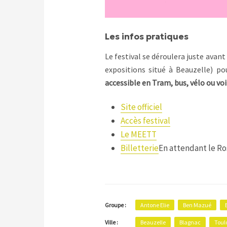
Les infos pratiques
Le festival se déroulera juste avant 
expositions situé à Beauzelle) pour
accessible en Tram, bus, vélo ou vo
Site officiel
Accès festival
Le MEETT
Billetterie
En attendant le Ros
Antone Elie
Ben Mazué
Groupe :
Ville :
Beauzelle
Blagnac
Toul