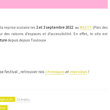
la reprise scolaire les
2 et 3 septembre 2022
au
MEETT
(Parc des
 des raisons d’espaces et d’accessibilité. En effet, le site est
iture
depuis depuis Toulouse
e festival , retrouver nos
chroniques
et
interviews
!
Bigflo et Oli
12 de plus..
ouse