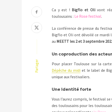
Ca y est !
Bigflo et Oli
vont réal
toulousains :
Le Rose festival
.
La conférence de presse du festiva
Bigflo et Oli ont dévoilé ce mard
au
MEETT les 2 et 3 septembre 202
Un coproduction des acteurs
Partager
Pour placer Toulouse sur la carte
Dépêche du midi
et le label de Bi
unique aux festivaliers.
Une Identité forte
Vous l’aurez compris, le festival se 
des toulousains pour les toulousain
couleur prépondérante :
le Rose