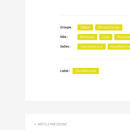
Groupe :
Solkyri
We lost the sea
Ville :
Bordeaux
Lyon
Toulous
Salles :
Connexion Live
Hard Rock Ca
Label :
Dunk!Records
ARTICLE PRÉCÉDENT