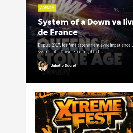
AGENDA
System of a Down va liv
de France
Depuis 2017, les fans attendaient avec impatience
System of a Down. En effet, il fait ...
Juliette Ducrot