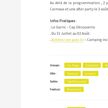
Au delà de la programmation , 2 j
Carmaux et une after party le 3 aoû
Infos Pratiques
:
.
Le Garric – Cap Découverte.
.
Du 31 Juillet au 02 Août.
.
Achetez vos pass ici
– Camping incl
Cro -Mags
Hatebreed
Ma
Groupe :
Ville :
Carmaux
Le Garric
Salles :
Cap Découverte
Festival :
Xtreme Fest