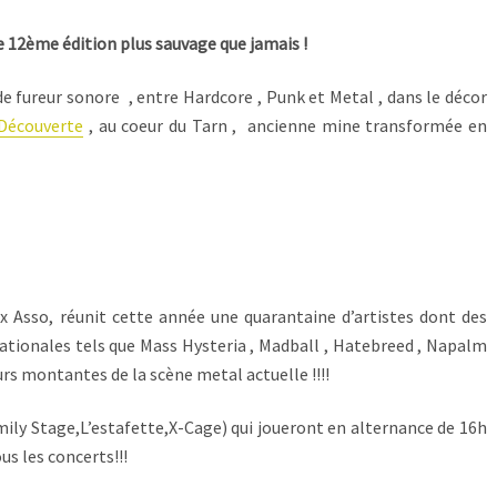
e 12ème édition plus sauvage que jamais !
s de fureur sonore , entre Hardcore , Punk et Metal , dans le décor
Découverte
, au coeur du Tarn , ancienne mine transformée en
x Asso, réunit cette année une quarantaine d’artistes dont des
nationales tels que Mass Hysteria , Madball , Hatebreed , Napalm
rs montantes de la scène metal actuelle !!!!
Family Stage,L’estafette,X-Cage) qui joueront en alternance de 16h
us les concerts!!!