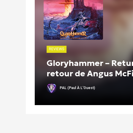
REVIEWS
Gloryhammer – Return
retour de Angus McF
PAL (Paul À L'Ouest)