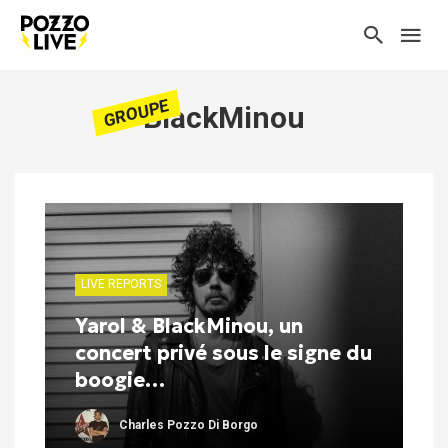
GROUPE
BlackMinou
LIVE REPORTS
Yarol & BlackMinou, un
concert privé sous le signe du
boogie…
Charles Pozzo Di Borgo