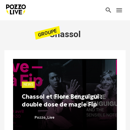
GROUPE
Chassol
NEWS
Chassol et Flore Benguigui :
double dose de magie Fip
Pozzo_Live