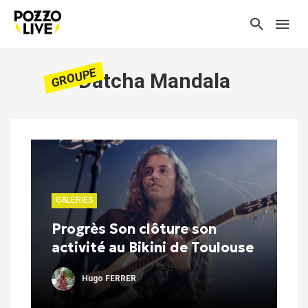
GROUPE
Dätcha Mandala
GALERIES
Progrès Son clôture son
activité au Bikini de Toulouse
Hugo FERRER