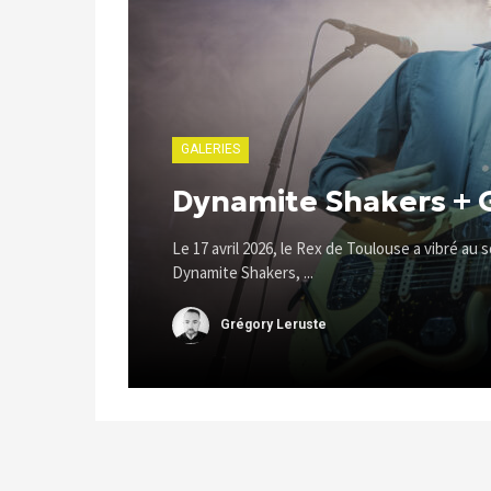
GALERIES
Dynamite Shakers + 
Le 17 avril 2026, le Rex de Toulouse a vibré au
Dynamite Shakers, ...
Grégory Leruste