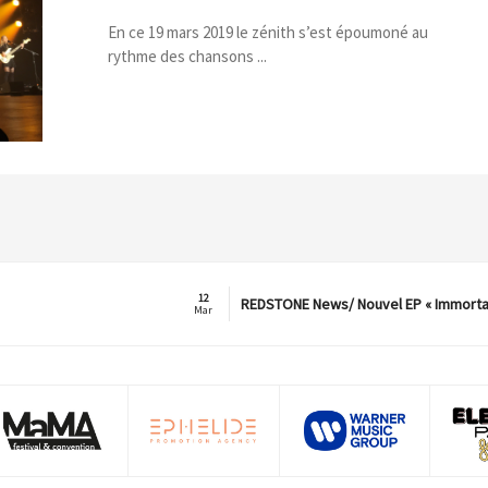
En ce 19 mars 2019 le zénith s’est époumoné au
rythme des chansons ...
12
REDSTONE News/ Nouvel EP « Immorta
Mar