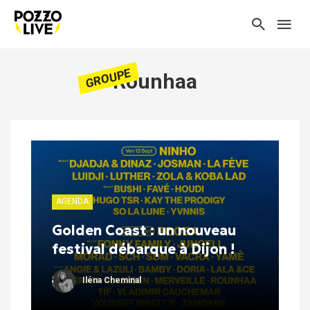
GROUPE
Rounhaa
AGENDA
Golden Coast : un nouveau
festival débarque à Dijon !
Iléna Cheminal