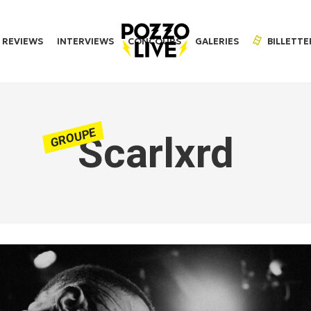
REVIEWS
INTERVIEWS
CONCOURS
GALERIES
BILLETTE
GROUPE
Scarlxrd