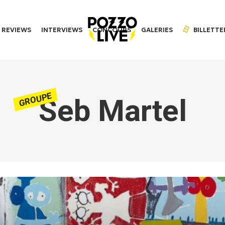
REVIEWS
INTERVIEWS
CONCOURS
GALERIES
BILLETTE
GROUPE
Seb Martel