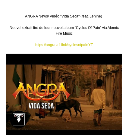
ANGRA News/ Vidéo "Vida Seca" (feat. Lenine)
Nouvel extrait tiré de leur nouvel album "Cycles Of Pain" via Atomic
Fire Music
https://angra.afr.link/cyclesofpainYT