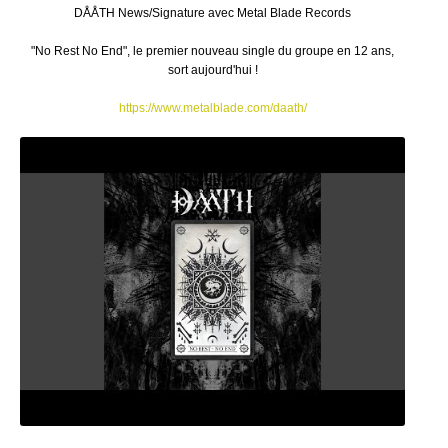
DÅÅTH News/Signature avec Metal Blade Records
"No Rest No End", le premier nouveau single du groupe en 12 ans,
sort aujourd'hui !
https://www.metalblade.com/daath/