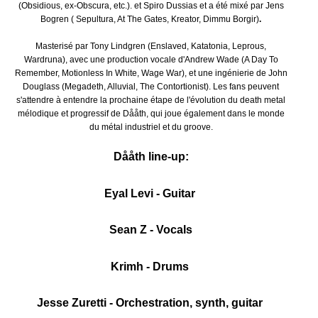
(Obsidious, ex-Obscura, etc.). et Spiro Dussias et a été mixé par Jens
Bogren ( Sepultura, At The Gates, Kreator, Dimmu Borgir)
.
Masterisé par Tony Lindgren (Enslaved, Katatonia, Leprous,
Wardruna), avec une production vocale d'Andrew Wade (A Day To
Remember, Motionless In White, Wage War), et une ingénierie de John
Douglass (Megadeth, Alluvial, The Contortionist). Les fans peuvent
s'attendre à entendre la prochaine étape de l'évolution du death metal
mélodique et progressif de Dååth, qui joue également dans le monde
du métal industriel et du groove.
Dååth line-up:
Eyal Levi - Guitar
Sean Z - Vocals
Krimh - Drums
Jesse Zuretti - Orchestration, synth, guitar