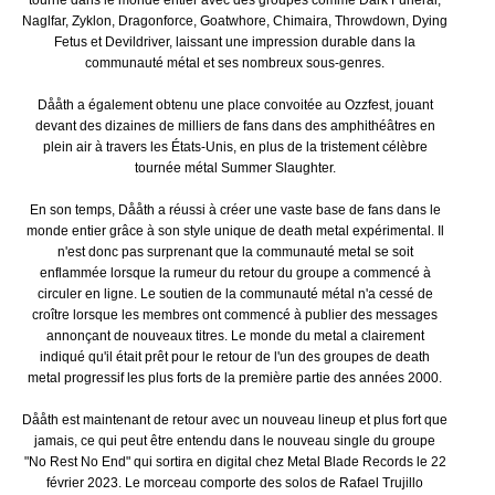
Naglfar, Zyklon, Dragonforce, Goatwhore, Chimaira, Throwdown, Dying
Fetus et Devildriver, laissant une impression durable dans la
communauté métal et ses nombreux sous-genres.
Dååth a également obtenu une place convoitée au Ozzfest, jouant
devant des dizaines de milliers de fans dans des amphithéâtres en
plein air à travers les États-Unis, en plus de la tristement célèbre
tournée métal Summer Slaughter.
En son temps, Dååth a réussi à créer une vaste base de fans dans le
monde entier grâce à son style unique de death metal expérimental. Il
n'est donc pas surprenant que la communauté metal se soit
enflammée lorsque la rumeur du retour du groupe a commencé à
circuler en ligne. Le soutien de la communauté métal n'a cessé de
croître lorsque les membres ont commencé à publier des messages
annonçant de nouveaux titres. Le monde du metal a clairement
indiqué qu'il était prêt pour le retour de l'un des groupes de death
metal progressif les plus forts de la première partie des années 2000.
Dååth est maintenant de retour avec un nouveau lineup et plus fort que
jamais, ce qui peut être entendu dans le nouveau single du groupe
"No Rest No End" qui sortira en digital chez Metal Blade Records le 22
février 2023. Le morceau comporte des solos de Rafael Trujillo