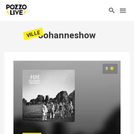
VILLE
Johanneshow
9