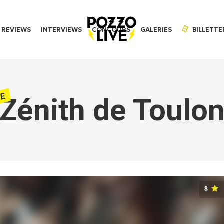
REVIEWS
INTERVIEWS
CONCOURS
GALERIES
BILLETTE
LE
Zénith de Toulo
8