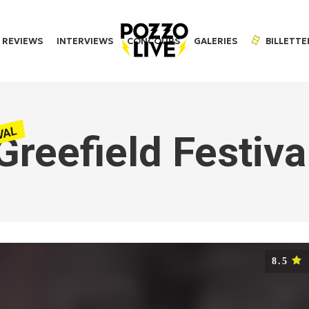
REVIEWS
INTERVIEWS
CONCOURS
GALERIES
BILLETTE
VAL
Greefield Festiva
8.5