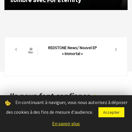
sombre avec For Eternity
DRAKKFEST METAL FEST
11
Mar
News/Running Order
Ils nous font confiance
En continuant à naviguer, vous nous autorisez à déposer
des cookies à des fins de mesure d'audience.
Accepter
En savoir plus