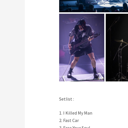
Setlist :
1. I Killed My Man
2. Fast Car
3. Free Your Soul