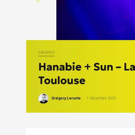
GALERIES
Hanabie + Sun – L
Toulouse
Grégory Leruste
1 décembre 2025