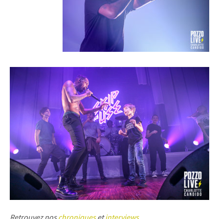
Retrouvez nos
chroniques
et
interviews
.