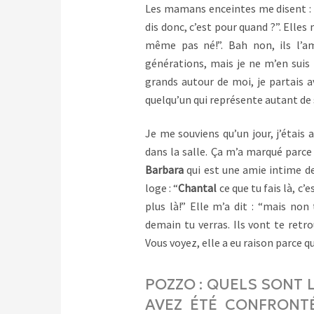
Les mamans enceintes me disent : “q
dis donc, c’est pour quand ?”. Elles
même pas né!”. Bah non, ils l’am
générations, mais je ne m’en suis
grands autour de moi, je partais a
quelqu’un qui représente autant de 
Je me souviens qu’un jour, j’étais 
dans la salle. Ça m’a marqué parce
Barbara
qui est une amie intime d
loge : “
Chantal
ce que tu fais là, c’es
plus là!” Elle m’a dit : “mais non
demain tu verras. Ils vont te retr
Vous voyez, elle a eu raison parce 
POZZO : QUELS SONT 
AVEZ ÉTÉ CONFRONTÉ