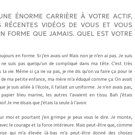
UNE ÉNORME CARRIÈRE À VOTRE ACTIF,
 RÉCENTES VIDÉOS DE VOUS ET VOUS
EN FORME QUE JAMAIS. QUEL EST VOTRE
ujours en forme. Si j’en avais un! Mais non je n’en ai pas. Je suis
je ne suis pas quelqu’un de compliqué dans ma tête. C’est très
a vie. Même si ça ne va pas, je me dis qu’on va faire ça pour le
nt de ma petite enfance, ma mère m’a éduqué comme ça. On avait
 je suis allée à l’école, il fallait un uniforme. Je n’en avais pas,
apier bleu marine, les autres l’avaient en tissu. Bah j’étais
i! Je me disais que j’étais la seule à l’avoir.
r moi et pourtant j’en grimpe je peux vous le dire. Je monte,
vec le courage et la force intérieure. Mais peut-être que, comme
oise qui m’a élevée là-bas m’a peut-être donné des choses