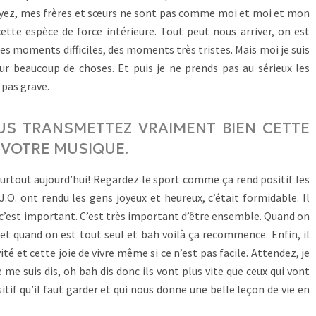
voyez, mes frères et sœurs ne sont pas comme moi et moi et mon
cette espèce de force intérieure. Tout peut nous arriver, on est
des moments difficiles, des moments très tristes. Mais moi je suis
sur beaucoup de choses. Et puis je ne prends pas au sérieux les
 pas grave.
US TRANSMETTEZ VRAIMENT BIEN CETTE
S VOTRE MUSIQUE.
surtout aujourd’hui! Regardez le sport comme ça rend positif les
O. ont rendu les gens joyeux et heureux, c’était formidable. Il
 c’est important. C’est très important d’être ensemble. Quand on
t quand on est tout seul et bah voilà ça recommence. Enfin, il
ité et cette joie de vivre même si ce n’est pas facile. Attendez, je
 me suis dis, oh bah dis donc ils vont plus vite que ceux qui vont
sitif qu’il faut garder et qui nous donne une belle leçon de vie en