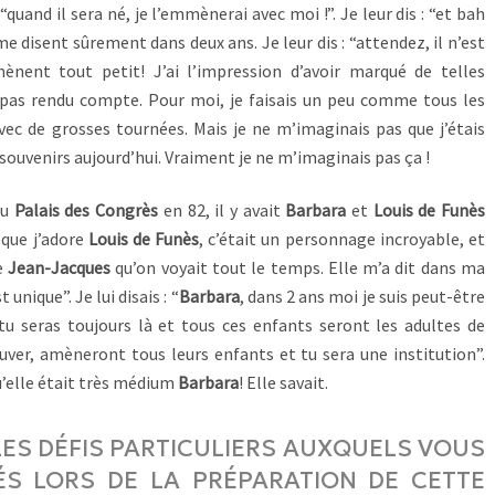
uand il sera né, je l’emmènerai avec moi !”. Je leur dis : “et bah
 me disent sûrement dans deux ans. Je leur dis : “attendez, il n’est
ènent tout petit! J’ai l’impression d’avoir marqué de telles
 pas rendu compte. Pour moi, je faisais un peu comme tous les
vec de grosses tournées. Mais je ne m’imaginais pas que j’étais
souvenirs aujourd’hui. Vraiment je ne m’imaginais pas ça !
au
Palais des Congrès
en 82, il y avait
Barbara
et
Louis de Funès
 que j’adore
Louis de Funès
, c’était un personnage incroyable, et
e
Jean-Jacques
qu’on voyait tout le temps. Elle m’a dit dans ma
t unique”. Je lui disais : “
Barbara
, dans 2 ans moi je suis peut-être
 tu seras toujours là et tous ces enfants seront les adultes de
ouver, amèneront tous leurs enfants et tu sera une institution”.
qu’elle était très médium
Barbara
! Elle savait.
LES DÉFIS PARTICULIERS AUXQUELS VOUS
S LORS DE LA PRÉPARATION DE CETTE