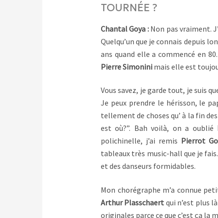
TOURNÉE ?
Chantal Goya :
Non pas vraiment. J’
Quelqu’un que je connais depuis l
ans quand elle a commencé en 80.
Pierre Simonini
mais elle est toujou
Vous savez, je garde tout, je suis q
Je peux prendre le hérisson, le pa
tellement de choses qu’ à la fin des
est où?”. Bah voilà, on a oublié
polichinelle, j’ai remis
Pierrot G
tableaux très music-hall que je fais
et des danseurs formidables.
Mon chorégraphe m’a connue petite 
Arthur Plasschaert
qui n’est plus là
originales parce ce que c’est ça la 