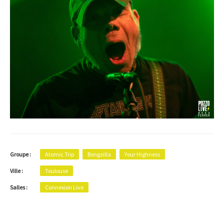
Groupe :
Atomic Trip
Bongzilla
Your Highness
Ville :
Toulouse
Salles :
Connexion Live