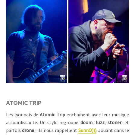
ATOMIC TRIP
Les lyonnais de
Atomic Trip
enchaînent avec leur musique
assourdissante. Un style regroupe
doom
,
fuzz
,
stoner
, et
parfois
drone
! Ils nous rappellent
SunnO)))
. Jouant dans le