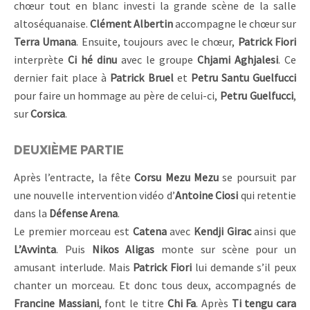
chœur tout en blanc investi la grande scène de la salle
altoséquanaise.
Clément Albertin
accompagne le chœur sur
Terra Umana
. Ensuite, toujours avec le chœur,
Patrick Fiori
interprète
Ci hé dinu
avec le groupe
Chjami Aghjalesi
. Ce
dernier fait place à
Patrick Bruel
et
Petru Santu Guelfucci
pour faire un hommage au père de celui-ci,
Petru Guelfucci
,
sur
Corsica
.
DEUXIÈME PARTIE
Après l’entracte, la fête
Corsu Mezu Mezu
se poursuit par
une nouvelle intervention vidéo d’
Antoine Ciosi
qui retentie
dans la
Défense Arena
.
Le premier morceau est
Catena
avec
Kendji Girac
ainsi que
L’Avvinta
. Puis
Nikos Aligas
monte sur scène pour un
amusant interlude. Mais
Patrick Fiori
lui demande s’il peux
chanter un morceau. Et donc tous deux, accompagnés de
Francine Massiani
, font le titre
Chi Fa
. Après
Ti tengu cara