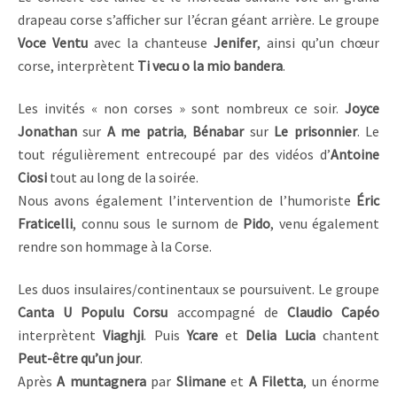
drapeau corse s’afficher sur l’écran géant arrière. Le groupe
Voce Ventu
avec la chanteuse
Jenifer
, ainsi qu’un chœur
corse, interprètent
Ti vecu o la mio bandera
.
Les invités « non corses » sont nombreux ce soir.
Joyce
Jonathan
sur
A me patria
,
Bénabar
sur
Le prisonnier
. Le
tout régulièrement entrecoupé par des vidéos d’
Antoine
Ciosi
tout au long de la soirée.
Nous avons également l’intervention de l’humoriste
Éric
Fraticelli
, connu sous le surnom de
Pido
, venu également
rendre son hommage à la Corse.
Les duos insulaires/continentaux se poursuivent. Le groupe
Canta U Populu Corsu
accompagné de
Claudio Capéo
interprètent
Viaghji
. Puis
Ycare
et
Delia Lucia
chantent
Peut-être qu’un jour
.
Après
A muntagnera
par
Slimane
et
A Filetta
, un énorme