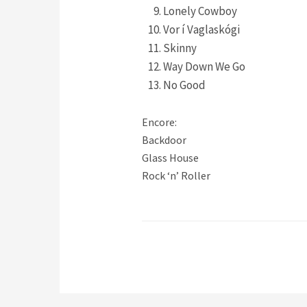
Lonely Cowboy
Vor í Vaglaskógi
Skinny
Way Down We Go
No Good
Encore:
Backdoor
Glass House
Rock ‘n’ Roller