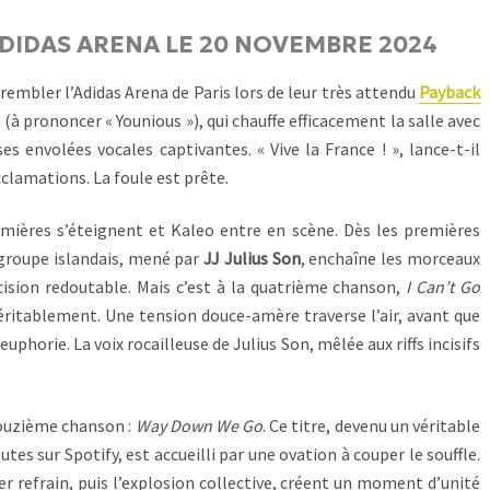
DIDAS ARENA LE 20 NOVEMBRE 2024
rembler l’Adidas Arena de Paris lors de leur très attendu
Payback
s
(à prononcer « Younious »), qui chauffe efficacement la salle avec
 envolées vocales captivantes. « Vive la France ! », lance-t-il
cclamations. La foule est prête.
umières s’éteignent et Kaleo entre en scène. Dès les premières
e groupe islandais, mené par
JJ Julius Son
, enchaîne les morceaux
cision redoutable. Mais c’est à la quatrième chanson,
I Can’t Go
véritablement. Une tension douce-amère traverse l’air, avant que
uphorie. La voix rocailleuse de Julius Son, mêlée aux riffs incisifs
ouzième chanson :
Way Down We Go
. Ce titre, devenu un véritable
tes sur Spotify, est accueilli par une ovation à couper le souffle.
r refrain, puis l’explosion collective, créent un moment d’unité