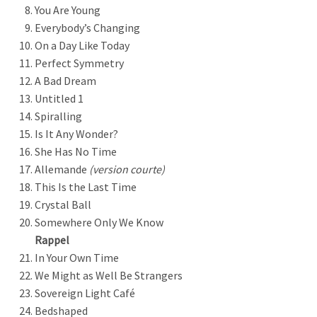
You Are Young
Everybody’s Changing
On a Day Like Today
Perfect Symmetry
A Bad Dream
Untitled 1
Spiralling
Is It Any Wonder?
She Has No Time
Allemande
(version courte)
This Is the Last Time
Crystal Ball
Somewhere Only We Know
Rappel
In Your Own Time
We Might as Well Be Strangers
Sovereign Light Café
Bedshaped