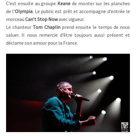
C’est ensuite au groupe
Keane
de monter sur les planches
de l’
Olympia
. Le public est prêt et accompagne d’entrée le
morceau
Can’t Stop Now
avec vigueur.
Le chanteur
Tom Chaplin
prend ensuite le temps de nous
saluer. Il nous remercie d’être toujours aussi présent et
déclame son amour pour la France.