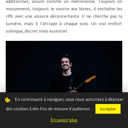
additionnel, assure comme un métronome. Toujours en
mouvement, toujours le sourire aux lèvres, il enchaîne les
riffs avec une aisance déconcertante. Il ne cherche pas la
lumière, mais il l’attrape à chaque solo. Un vrai renfort
scénique, discret mais essentiel.
En continuant à naviguer, vous nous autorisez à déposer
des cookies à des fins de mesure d'audience.
Accepter
En savoir plus