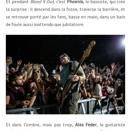
Et pendant
Bleed It Out
, c’est
Phoenix
, le bassiste, qui crée
la surprise : il descend dans la fosse, traverse la barrière, et
se retrouve porté par les fans, basse en main, dans un bain
de foule aussi inattendu que jubilatoire.
Et dans l’ombre, mais pas trop,
Alex Feder
, le guitariste