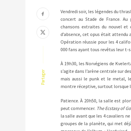
Vendredi soir, les légendes du thras
concert au Stade de France. Au
chansons extraites du nouvel et
d’absence, cet opus était attendu a
Opération réussie pour les 4 califo
000 fans ayant tous revêtus leur t-sh
À 19h30, les Norvégiens de Kvelert
s’agite dans l’arène centrale sur des
Partager
mais aussi le punk et le metal, l
montre réceptive, surtout lorsque 
Patience. À 20h50, la salle est plo
peut commencer.
The Ecstasy of Go
la salle avant que les 4 cavaliers n
groupes de la planète, qui met déj
morceaux de l’album « Hardwired… t