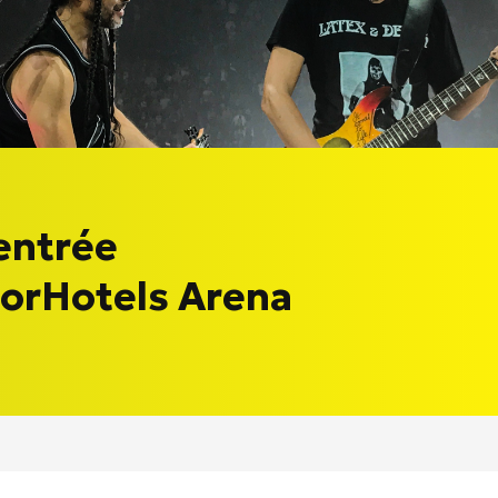
 entrée
corHotels Arena