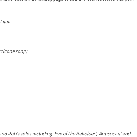
rdalou
rricone song)
and Rob’s solos including ‘Eye of the Beholder’, ‘Antisocial’ and