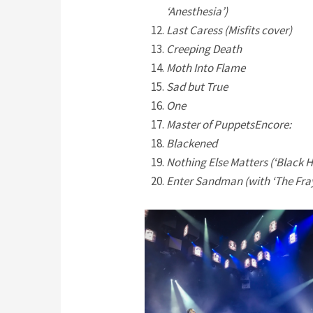
‘Anesthesia’)
Last Caress (Misfits cover)
Creeping Death
Moth Into Flame
Sad but True
One
Master of Puppets
Encore:
Blackened
Nothing Else Matters (‘Black Ho
Enter Sandman (with ‘The Fray