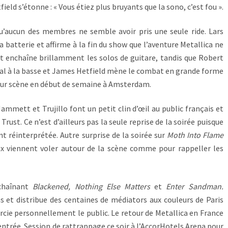
field s’étonne : « Vous étiez plus bruyants que la sono, c’est fou ».
qu’aucun des membres ne semble avoir pris une seule ride. Lars
la batterie et affirme à la fin du show que l’aventure Metallica ne
 enchaîne brillamment les solos de guitare, tandis que Robert
tial à la basse et James Hetfield mène le combat en grande forme
ur scène en début de semaine à Amsterdam.
Hammett et Trujillo font un petit clin d’œil au public français et
Trust. Ce n’est d’ailleurs pas la seule reprise de la soirée puisque
t réinterprétée. Autre surprise de la soirée sur
Moth Into Flame
ux viennent voler autour de la scène comme pour rappeller les
nchaînant
Blackened, Nothing Else Matters
et
Enter Sandman.
s et distribue des centaines de médiators aux couleurs de Paris
ie personnellement le public. Le retour de Metallica en France
ntrée. Session de rattrappage ce soir à l’AccorHotels Arena pour