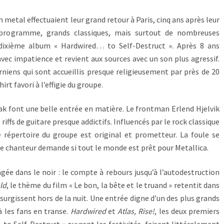
h metal effectuaient leur grand retour à Paris, cinq ans après leur
 programme, grands classiques, mais surtout de nombreuses
 dixième album « Hardwired… to Self-Destruct ». Après 8 ans
vec impatience et revient aux sources avec un son plus agressif.
rniens qui sont accueillis presque religieusement par près de 20
irt favori à l’effigie du groupe.
ak font une belle entrée en matière. Le frontman Erlend Hjelvik
 riffs de guitare presque addictifs. Influencés par le rock classique
e répertoire du groupe est original et prometteur. La foule se
le chanteur demande si tout le monde est prêt pour Metallica.
ngée dans le noir : le compte à rebours jusqu’à l’autodestruction
ld
, le thème du film « Le bon, la bête et le truand » retentit dans
e surgissent hors de la nuit. Une entrée digne d’un des plus grands
à les fans en transe.
Hardwired
et
Atlas, Rise!
, les deux premiers
o Self-Destruct » ouvrent les festivités, faisant littéralement