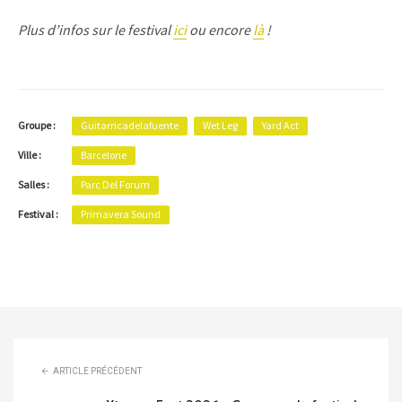
Plus d’infos sur le festival
ici
ou encore
là
!
Groupe :
Guitarricadelafuente
Wet Leg
Yard Act
Ville :
Barcelone
Salles :
Parc Del Forum
Festival :
Primavera Sound
ARTICLE PRÉCÉDENT