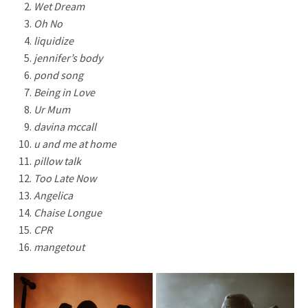
Wet Dream
Oh No
liquidize
jennifer’s body
pond song
Being in Love
Ur Mum
davina mccall
u and me at home
pillow talk
Too Late Now
Angelica
Chaise Longue
CPR
mangetout