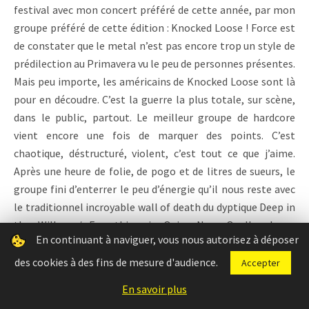
festival avec mon concert préféré de cette année, par mon
groupe préféré de cette édition : Knocked Loose ! Force est
de constater que le metal n’est pas encore trop un style de
prédilection au Primavera vu le peu de personnes présentes.
Mais peu importe, les américains de Knocked Loose sont là
pour en découdre. C’est la guerre la plus totale, sur scène,
dans le public, partout. Le meilleur groupe de hardcore
vient encore une fois de marquer des points. C’est
chaotique, déstructuré, violent, c’est tout ce que j’aime.
Après une heure de folie, de pogo et de litres de sueurs, le
groupe fini d’enterrer le peu d’énergie qu’il nous reste avec
le traditionnel incroyable wall of death du dyptique Deep in
the Willow / Everything is Quier Now. Quelle claque
En continuant à naviguer, vous nous autorisez à déposer
monumentale, quel groupe incroyable. Je crois
sincèrement que je pourrais les voir 10 fois par an sans m’en
des cookies à des fins de mesure d'audience.
Accepter
lasser !
En savoir plus