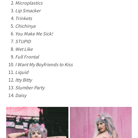
Microplastics
Lip Smacker
Trinkets
Chichinya
You Make Me Sick!
STUPID
Wet Like
Full Frontal
I Want My Boyfriends to Kiss
Liquid
Itty Bitty
Slumber Party
Daisy