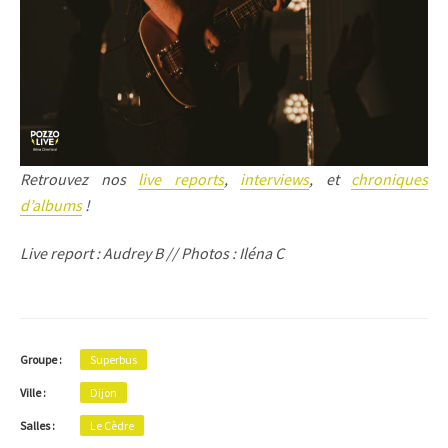
Retrouvez nos
live reports
,
interviews
, et
chroniques
d’albums
!
Live report : Audrey B // Photos : Iléna C
Groupe :
Superbus
Ville :
Dijon
Salles :
Le Cèdre