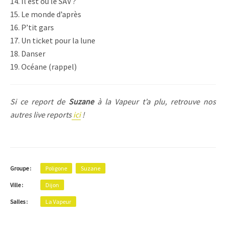
14. Il est où le SAV ?
15. Le monde d’après
16. P’tit gars
17. Un ticket pour la lune
18. Danser
19. Océane (rappel)
Si ce report de
Suzane
à la Vapeur t’a plu, retrouve nos
autres live reports
ici
!
Groupe :
Poligone
Suzane
Ville :
Dijon
Salles :
La Vapeur