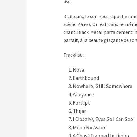
live.
D’ailleurs, le son nous rappelle im
scène.
Alcest
. On est dans le même
chant Black Metal parfaitement m
parfait, à la beauté glaçante de so
Tracklist :
Nova
Earthbound
Nowhere, Still Somewhere
Abeyance
Fortapt
Thrjar
I Close My Eyes So I Can See
Mono No Aware
A Ghost Trapped In Limbo