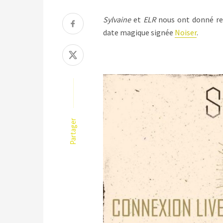
Sylvaine
et
ELR
nous ont donné ren
date magique signée
Noiser
.
Partager