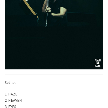
Setlist
1. HAZE
2. HEAVEN
3. EYES