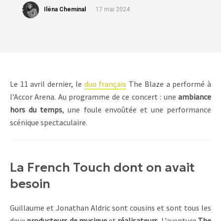
Iléna Cheminal
17 mai 2024
Le 11 avril dernier, le
duo français
The Blaze a performé à
l’Accor Arena. Au programme de ce concert : une
ambiance
hors du temps
, une foule envoûtée et une performance
scénique spectaculaire.
La French Touch dont on avait
besoin
Guillaume et Jonathan Aldric sont cousins et sont tous les
deux
producteurs de musique
et
réalisateurs
. L’aventure
The