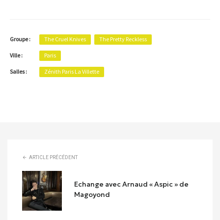
Groupe :
The Cruel Knives
The Pretty Reckless
Ville :
Paris
Salles :
Zénith Paris La Villette
ARTICLE PRÉCÉDENT
Echange avec Arnaud « Aspic » de
Magoyond