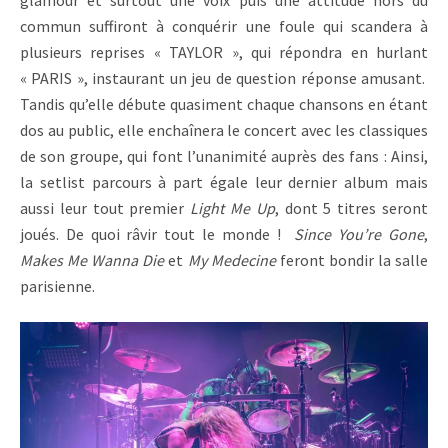
glamour et surtout une voix puis une attitude hors du
commun suffiront à conquérir une foule qui scandera à
plusieurs reprises « TAYLOR », qui répondra en hurlant
« PARIS », instaurant un jeu de question réponse amusant.
Tandis qu’elle débute quasiment chaque chansons en étant
dos au public, elle enchaînera le concert avec les classiques
de son groupe, qui font l’unanimité auprès des fans : Ainsi,
la setlist parcours à part égale leur dernier album mais
aussi leur tout premier
Light Me Up
, dont 5 titres seront
joués. De quoi râvir tout le monde !
Since You’re Gone
,
Makes Me Wanna Die
et
My Medecine
feront bondir la salle
parisienne.