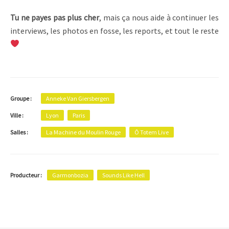
Tu ne payes pas plus cher
, mais ça nous aide à continuer les
interviews, les photos en fosse, les reports, et tout le reste
Groupe :
Anneke Van Giersbergen
Ville :
Lyon
Paris
Salles :
La Machine du Moulin Rouge
Ô Totem Live
Producteur :
Garmonbozia
Sounds Like Hell