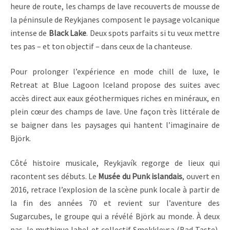
heure de route, les champs de lave recouverts de mousse de
la péninsule de Reykjanes composent le paysage volcanique
intense de
Black Lake
. Deux spots parfaits si tu veux mettre
tes pas – et ton objectif – dans ceux de la chanteuse.
Pour prolonger l’expérience en mode chill de luxe, le
Retreat at Blue Lagoon Iceland propose des suites avec
accès direct aux eaux géothermiques riches en minéraux, en
plein cœur des champs de lave. Une façon très littérale de
se baigner dans les paysages qui hantent l’imaginaire de
Björk.
Côté histoire musicale, Reykjavík regorge de lieux qui
racontent ses débuts. Le
Musée du Punk islandais
, ouvert en
2016, retrace l’explosion de la scène punk locale à partir de
la fin des années 70 et revient sur l’aventure des
Sugarcubes, le groupe qui a révélé Björk au monde. À deux
pas, le mythique label et collectif Smekkleysa (Bad Taste),