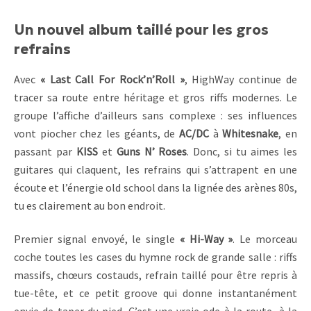
Un nouvel album taillé pour les gros
refrains
Avec
« Last Call For Rock’n’Roll »
, HighWay continue de
tracer sa route entre héritage et gros riffs modernes. Le
groupe l’affiche d’ailleurs sans complexe : ses influences
vont piocher chez les géants, de
AC/DC
à
Whitesnake
, en
passant par
KISS
et
Guns N’ Roses
. Donc, si tu aimes les
guitares qui claquent, les refrains qui s’attrapent en une
écoute et l’énergie old school dans la lignée des arènes 80s,
tu es clairement au bon endroit.
Premier signal envoyé, le single
« Hi-Way »
. Le morceau
coche toutes les cases du hymne rock de grande salle : riffs
massifs, chœurs costauds, refrain taillé pour être repris à
tue-tête, et ce petit groove qui donne instantanément
envie de taper du pied. C’est une vraie ode à la route, à la