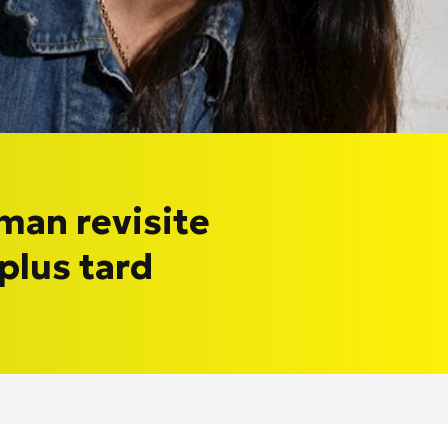
man revisite
 plus tard