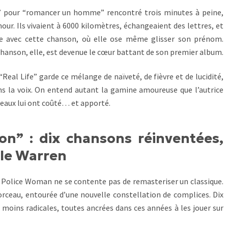
fe” pour “romancer un homme” rencontré trois minutes à peine,
mour. Ils vivaient à 6000 kilomètres, échangeaient des lettres, et
te avec cette chanson, où elle ose même glisser son prénom.
 chanson, elle, est devenue le cœur battant de son premier album.
“Real Life” garde ce mélange de naïveté, de fièvre et de lucidité,
ns la voix. On entend autant la gamine amoureuse que l’autrice
ceaux lui ont coûté… et apporté.
ion” : dix chansons réinventées,
tle Warren
s Police Woman ne se contente pas de remasteriser un classique.
ceau, entourée d’une nouvelle constellation de complices. Dix
 moins radicales, toutes ancrées dans ces années à les jouer sur