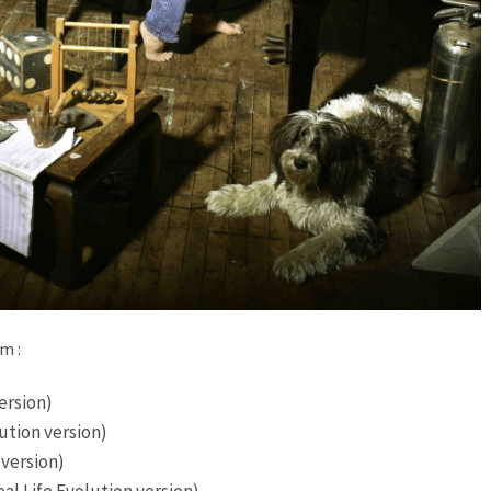
m :
ersion)
ution version)
 version)
eal Life Evolution version)