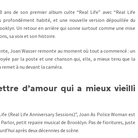
0 ans de son premier album culte “Real Life” avec “Real Life
es profondément habité, et une nouvelle version dépouillée du
rooklyn. Un retour en arrière qui sonne surtout comme une mise
ns, sa voix et son histoire.
égante, Joan Wasser remonte au moment où tout a commencé : un
yée par la poste et une chanson qui, elle, a mieux tenu que la
la remet à nu devant la caméra.
ettre d’amour qui a mieux vieilli
Life (Real Life Anniversary Sessions)”, Joan As Police Woman est
 Parlor, petit repaire musical de Brooklyn. Pas de fioritures, juste
ourd’hui après deux décennies de scène.