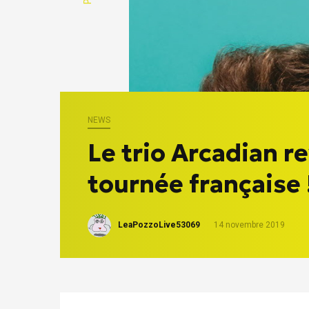
NEWS
Le trio Arcadian r
tournée française 
LeaPozzoLive53069
14 novembre 2019