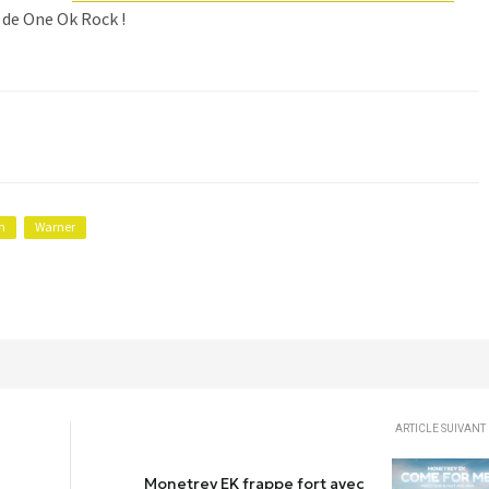
 de One Ok Rock !
n
Warner
ARTICLE SUIVANT
Monetrey EK frappe fort avec