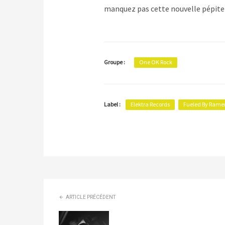
manquez pas cette nouvelle pépite
Groupe :
One OK Rock
Label :
Elektra Records
Fueled By Rame
ARTICLE PRÉCÉDENT