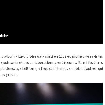
nt album « Luxury Disease » sorti en 2022 et promet de ravir les
 puissants et ses collaborations prestigieuses. Parmi les titres
ke Sense », « LeBron », « Tropical Therapy » et bien d’autres, qui
 du groupe.