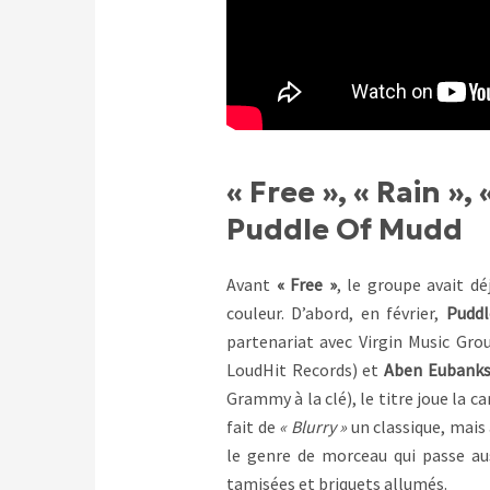
« Free », « Rain »,
Puddle Of Mudd
Avant
« Free »
, le groupe avait d
couleur. D’abord, en février,
Puddl
partenariat avec Virgin Music Gro
LoudHit Records) et
Aben Eubank
Grammy à la clé), le titre joue la c
fait de
« Blurry »
un classique, mais a
le genre de morceau qui passe au
tamisées et briquets allumés.