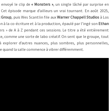
 envoyé le clip de
« Monsters »
, un single lâché par surprise en
 Cet épisode marque d’ailleurs un vrai tournant. En août 2025,
c Group
, puis Wes Scantlin file aux
Warner Chappell Studios
à Los
n à la co-écriture et à la production, épaulé par l’ingé son
Ethan
ters » de A à Z pendant ces sessions. Le titre a été entièrement
ace, comme une sorte de labo créatif. On sent que le groupe, tout
 explorer d’autres nuances, plus sombres, plus personnelles,
rée quand la salle commence à vibrer différemment.