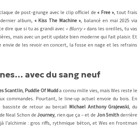
aque de post-grunge avec le clip officiel de
« Free »
, tout frais
r dernier album,
« Kiss The Machine »
, balancé en mai 2025 via
 dire que si tu as grandi avec
« Blurry »
dans les oreilles, tu vas
ières, mais avec un petit update bien moderne qui fait plaisir. Et
envie de les revoir en concert, la fosse en nage et les refrains
ines… avec du sang neuf
s Scantlin
,
Puddle Of Mudd
a connu mille vies, mais Wes reste le
ux commandes. Pourtant, le line-up actuel envoie du bois. En
u bassiste de retour au bercail
Michael Anthony Grajewski
, du
s de Neal Schon de
Journey
, rien que ça – et de
Jon Smith
derrière
éjà l’alchimie : gros riffs, rythmique béton, et Wes en frontman