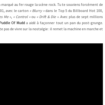
a marqué au fer rouge la scène rock. Tu te souviens forcément de
01, avec le carton
« Blurry »
dans le Top 5 du Billboard Hot 100,
es Me »
,
« Control »
ou
« Drift & Die »
. Avec plus de sept millions
Puddle Of Mudd
a aidé à façonner tout un pan du post-grunge.
e pas de vivre sur la nostalgie : il remet la machine en marche et