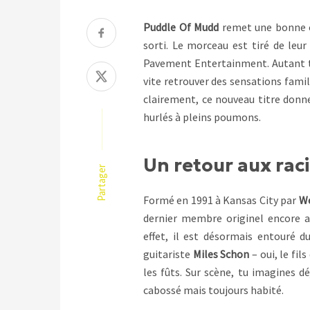
Puddle Of Mudd
remet une bonne cl
sorti. Le morceau est tiré de leu
Pavement Entertainment. Autant te
vite retrouver des sensations famil
clairement, ce nouveau titre donne 
hurlés à pleins poumons.
Un retour aux rac
Partager
Formé en 1991 à Kansas City par
We
dernier membre originel encore a
effet, il est désormais entouré d
guitariste
Miles Schon
– oui, le fil
les fûts. Sur scène, tu imagines d
cabossé mais toujours habité.