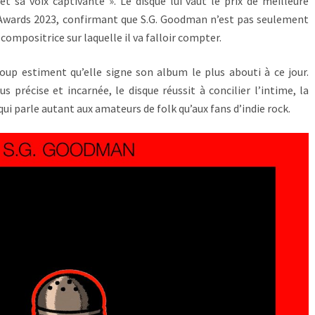
t sa voix captivante ». Le disque lui vaut le prix de meilleure
Awards 2023, confirmant que S.G. Goodman n’est pas seulement
compositrice sur laquelle il va falloir compter.
oup estiment qu’elle signe son album le plus abouti à ce jour.
s précise et incarnée, le disque réussit à concilier l’intime, la
ui parle autant aux amateurs de folk qu’aux fans d’indie rock.