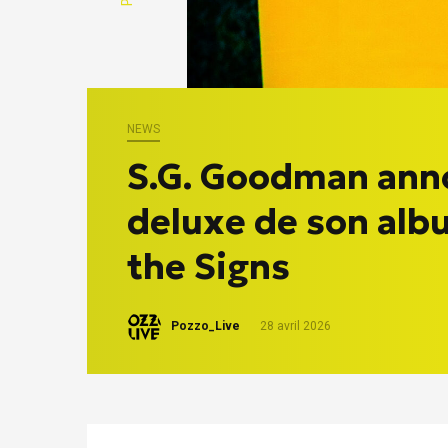
NEWS
S.G. Goodman ann
deluxe de son alb
the Signs
Pozzo_Live
28 avril 2026