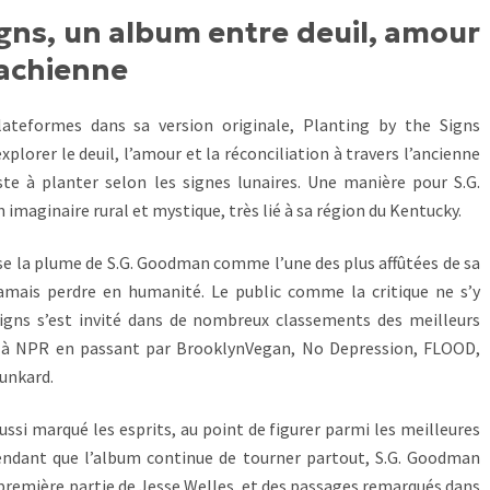
igns, un album entre deuil, amour
lachienne
lateformes dans sa version originale, Planting by the Signs
explorer le deuil, l’amour et la réconciliation à travers l’ancienne
ste à planter selon les signes lunaires. Une manière pour S.G.
 imaginaire rural et mystique, très lié à sa région du Kentucky.
se la plume de S.G. Goodman comme l’une des plus affûtées de sa
 jamais perdre en humanité. Le public comme la critique ne s’y
igns s’est invité dans de nombreux classements des meilleurs
e à NPR en passant par BrooklynVegan, No Depression, FLOOD,
unkard.
ssi marqué les esprits, au point de figurer parmi les meilleures
ndant que l’album continue de tourner partout, S.G. Goodman
 première partie de Jesse Welles, et des passages remarqués dans