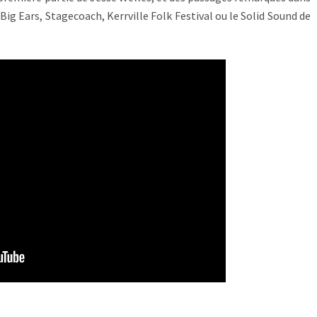
ig Ears, Stagecoach, Kerrville Folk Festival ou le Solid Sound de