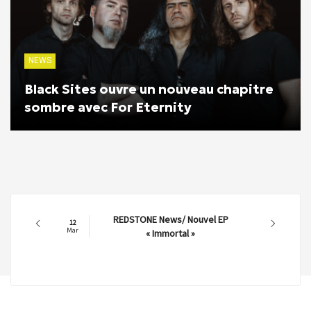
NEWS
Black Sites ouvre un nouveau chapitre
sombre avec For Eternity
REDSTONE News/ Nouvel EP
DRA
2
11
ar
Mar
« Immortal »
N