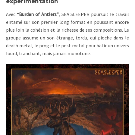
expérimentation
Avec
“Burden of Antlers”
, SEA SLEEPER poursuit le travail
entamé sur son premier long format en poussant encore
plus loin la cohésion et la richesse de ses compositions. Le
groupe assume un son étrange, tordu, qui pioche dans le
death metal, le prog et le post metal pour bâtir un univers
lourd, tranchant, mais jamais monotone.