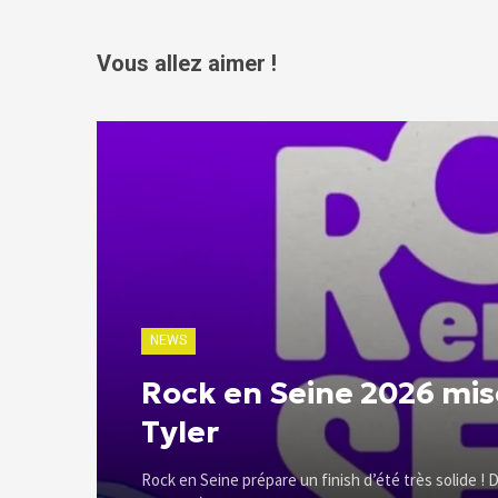
Vous allez aimer !
NEWS
Rock en Seine 2026 mis
Tyler
Rock en Seine prépare un finish d’été très solide ! D