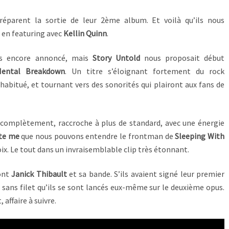
éparent la sortie de leur 2ème album. Et voilà qu’ils nous
 en featuring avec
Kellin Quinn
.
s encore annoncé, mais
Story Untold
nous proposait début
ental Breakdown
. Un titre s’éloignant fortement du rock
 habitué, et tournant vers des sonorités qui plairont aux fans de
r complètement, raccroche à plus de standard, avec une énergie
ate me
que nous pouvons entendre le frontman de
Sleeping With
oix. Le tout dans un invraisemblable clip très étonnant.
font
Janick Thibault
et sa bande. S’ils avaient signé leur premier
st sans filet qu’ils se sont lancés eux-même sur le deuxième opus.
 affaire à suivre.