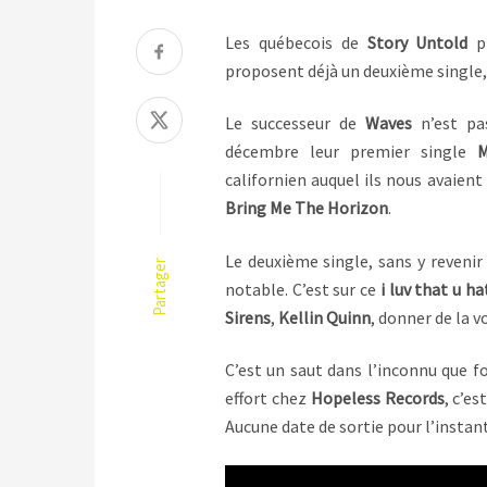
Les québecois de
Story Untold
pr
proposent déjà un deuxième single,
Le successeur de
Waves
n’est pa
décembre leur premier single
M
californien auquel ils nous avaient
Bring Me The Horizon
.
Le deuxième single, sans y reveni
Partager
notable. C’est sur ce
i luv that u h
Sirens
,
Kellin Quinn
, donner de la v
C’est un saut dans l’inconnu que 
effort chez
Hopeless Records
, c’e
Aucune date de sortie pour l’instant,