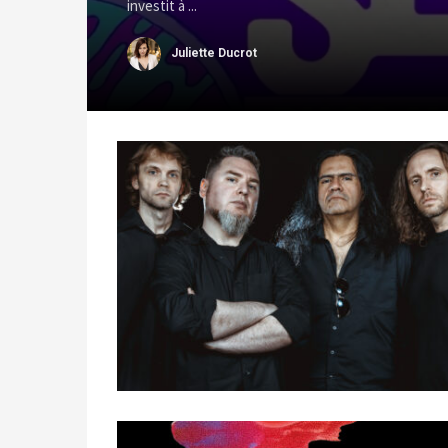
investit à ...
Juliette Ducrot