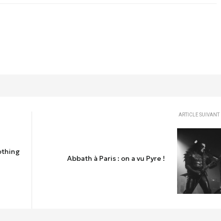
ARTICLE SUIVANT
othing
Abbath à Paris : on a vu Pyre !